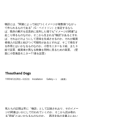
物語とは、”関連によって結びつくイメージが複数個つながっ
て作られるものである”（G・ベイトソン）と仮定するなら
ば、既存の断片を恣意的に並列した場でも”イメージの関連”は
起こり得るものなのか。そこから生まれる”物語”があるとすれ
ば、それはどのようにして意味を生成させるのか。それが鑑賞
者個人の記憶と結びつく可能性があるとすれば、そこで発生す
る作用とはいかなるものなのか。小型モニターを２組、また３
組で設置、鑑賞者が異なる映像を同時に見るための装置。（壁
面に小型液晶モニター11基を設置）
Thouthand Dogs
1990年5月28日～6月2日
Installation Gallery＋１ （銀座）
私たちの記憶は常に「物語」として記録されおり、そのイメー
ジの関連はいかにして行われていくのか、そこから読み取れ
る”意味”とはいかなるものなのか。 西洋文化の文脈上におい