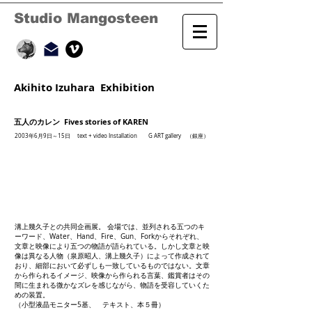
Studio Mangosteen
Akihito Izuhara Exhibition
五人のカレン Fives stories of KAREN
2003年6月9日～15日
text + video Installation G ART gallery （銀座）
溝上幾久子との共同企画展。 会場では、並列される五つのキ
ーワード、Water、Hand、Fire、Gun、Forkからそれぞれ、
文章と映像により五つの物語が語られている。しかし文章と映
像は異なる人物（泉原昭人、溝上幾久子）によって作成されて
おり、細部において必ずしも一致しているものではない。文章
から作られるイメージ、映像から作られる言葉、鑑賞者はその
間に生まれる微かなズレを感じながら、物語を受容していくた
めの装置。
（小型液晶モニター5基、 テキスト、本５冊）