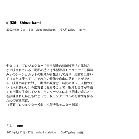
心臓噛 Shinzo-kami
2002年6月10日～16日
video Installation G ART gallery （銀座）
中央には、プロジェクターで自主制作の短編映画「心臓噛み」
が上映されている。周囲の壁には小型液晶モニターで「心臓噛
み」のシーンとカットの断片が再生されており、鑑賞者は歩い
て（または座って）、それらの映像を自由に見ることができ
る。映画の進行に対し、断片の映像は、時間のズレ、人物のズ
レ（入れ替わり）を鑑賞者に見せることで、断片と全体が等価
する空間を生成している。モンタージュにより意味の読みとり
を訓練された私たちにとって、反モンタージュの可能性を探る
ための実験装置。
（壁面プロジェクター投影、小型液晶モニター10基）
「１」 one
2001年6月11日～17日
video Installation G ART gallery （銀座）